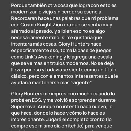
Porque también otra cosa que logra con esto es
modernizar lo viejo sin perder su esencia.
Recordarán hace unas palabras que mi problema
con Cosmo Knight Zion era que se sentía muy
aferrado al pasado, y si bien eso no es algo
necesariamente malo, si me gustaría que
intentara más cosas. Glory Hunters hace
específicamente eso, toma la base de juegos
como Link’s Awakening y le agrega una escala
que se ve más en títulos modernos. No se deja
llevar por eso y todavía se siente como un título
clásico, pero con elementos interesantes que le
ayudan a mantenerse más “vigente”
Glory Hunters me impresionó mucho cuando lo
probé en EGS, y me volvió a sorprender durante
Supernova. Aunque no intenta nada nuevo, lo
que hace, donde lo hace y cómo lo hace es
impresionante. Jugaré el completo pronto (lo
compre ese mismo dia en itch.io) para ver qué