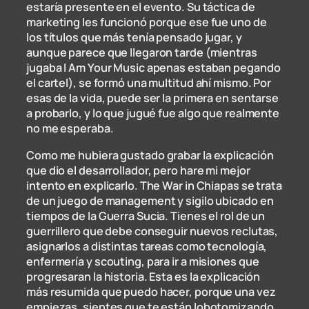
estaría presente en el evento. Su táctica de
marketing les funcionó porque ese fue uno de
los títulos que más tenía pensado jugar, y
aunque parece que llegaron tarde (mientras
jugaba I Am Your Music apenas estaban pegando
el cartel), se formó una multitud ahí mismo. Por
esas de la vida, puede ser la primera en sentarse
a probarlo, y lo que jugué fue algo que realmente
no me esperaba.
Como me hubiera gustado grabar la explicación
que dio el desarrollador, pero hare mi mejor
intento en explicarlo. The War in Chiapas se trata
de un juego de management y sigilo ubicado en
tiempos de la Guerra Sucia. Tienes el rol de un
guerrillero que debe conseguir nuevos reclutas,
asignarlos a distintas tareas como tecnología,
enfermería y scouting, para ir a misiones que
progresaran la historia. Esta es la explicación
más resumida que puedo hacer, porque una vez
empiezas, sientes que te están lobotomizando.