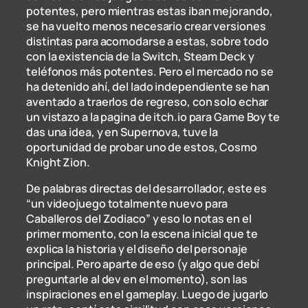
potentes, pero mientras estas iban mejorando,
se ha vuelto menos necesario crear versiones
distintas para acomodarse a estas, sobre todo
con la existencia de la Switch, Steam Deck y
teléfonos más potentes. Pero el mercado no se
ha detenido ahí, del lado independiente se han
aventado a traerlos de regreso, con solo echar
un vistazo a la pagina de itch.io para Game Boy te
das una idea, y en Supernova, tuve la
oportunidad de probar uno de estos, Cosmo
Knight Zion.
De palabras directas del desarrollador, este es
“un videojuego totalmente nuevo para
Caballeros del Zodiaco” y eso lo notas en el
primer momento, con la escena inicial que te
explica la historia y el diseño del personaje
principal. Pero aparte de eso (y algo que debí
preguntarle al dev en el momento), son las
inspiraciones en el gameplay. Luego de jugarlo