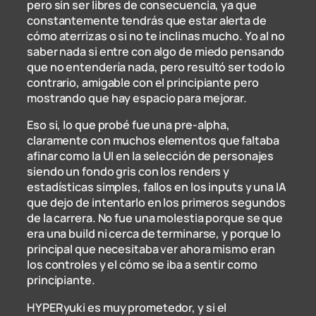
pero sin ser libres de consecuencia, ya que
constantemente tendrás que estar alerta de
cómo aterrizas o si no te inclinas mucho. Yo al no
saber nada si entre con algo de miedo pensando
que no entendería nada, pero resultó ser todo lo
contrario, amigable con el principiante pero
mostrando que hay espacio para mejorar.
Eso si, lo que probé fue una pre-alpha,
claramente con muchos elementos que faltaba
afinar como la UI en la selección de personajes
siendo un fondo gris con los renders y
estadísticas simples, fallos en los inputs y una IA
que dejo de intentarlo en los primeros segundos
de la carrera. No fue una molestia porque se que
era una build ni cerca de terminarse, y porque lo
principal que necesitaba ver ahora mismo eran
los controles y el cómo se iba a sentir como
principiante.
HYPERyuki es muy prometedor, y si el