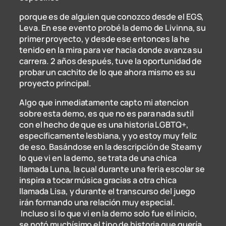
porque es de alguien que conozco desde el EGS,
Leva. En ese evento probé la demo de Livinna, su
primer proyecto, y desde ese entonces la he
tenido en la mira para ver hacia donde avanza su
carrera. 2 años después, tuve la oportunidad de
probar un cachito de lo que ahora mismo es su
proyecto principal.
Algo que inmediatamente capto mi atencion
sobre esta demo, es que no es para nada sutil
con el hecho de que es una historia LGBTQ+,
especificamente lesbiana, y yo estoy muy feliz
de eso. Basándose en la descripción de Steam y
lo que vi en la demo, se trata de una chica
llamada Luna, la cual durante una feria escolar se
inspira a tocar música gracias a otra chica
llamada Lisa, y durante el transcurso del juego
irán formando una relación muy especial.
Incluso si lo que vi en la demo solo fue el inicio,
se notó muchísimo el tipo de historia que quería