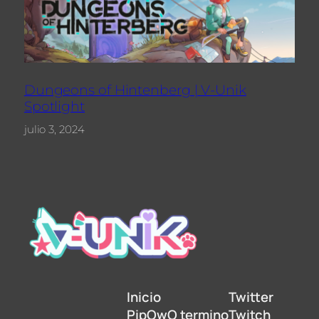
Dungeons of Hintenberg | V-Unik
Spotlight
julio 3, 2024
Inicio
Twitter
PipOwO termino
Twitch