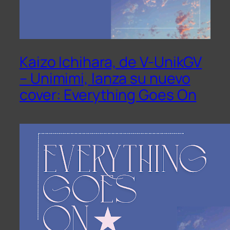
Kaizo Ichihara, de V-UnikGV
– Unimimi, lanza su nuevo
cover: Everything Goes On