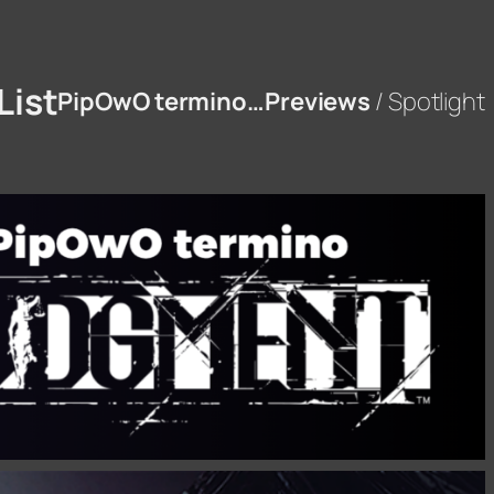
List
PipOwO termino…
Previews
/ Spotlight