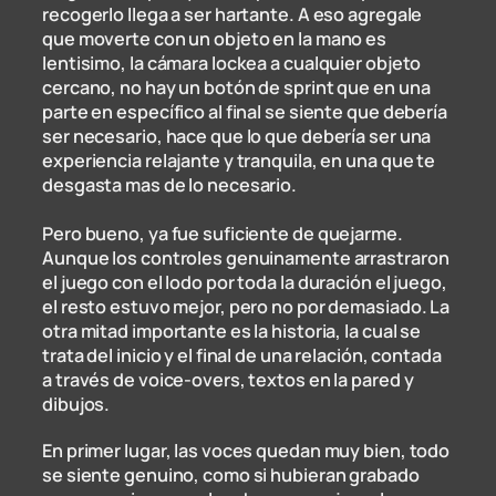
recogerlo llega a ser hartante. A eso agregale
que moverte con un objeto en la mano es
lentisimo, la cámara lockea a cualquier objeto
cercano, no hay un botón de sprint que en una
parte en específico al final se siente que debería
ser necesario, hace que lo que debería ser una
experiencia relajante y tranquila, en una que te
desgasta mas de lo necesario.
Pero bueno, ya fue suficiente de quejarme.
Aunque los controles genuinamente arrastraron
el juego con el lodo por toda la duración el juego,
el resto estuvo mejor, pero no por demasiado. La
otra mitad importante es la historia, la cual se
trata del inicio y el final de una relación, contada
a través de voice-overs, textos en la pared y
dibujos.
En primer lugar, las voces quedan muy bien, todo
se siente genuino, como si hubieran grabado