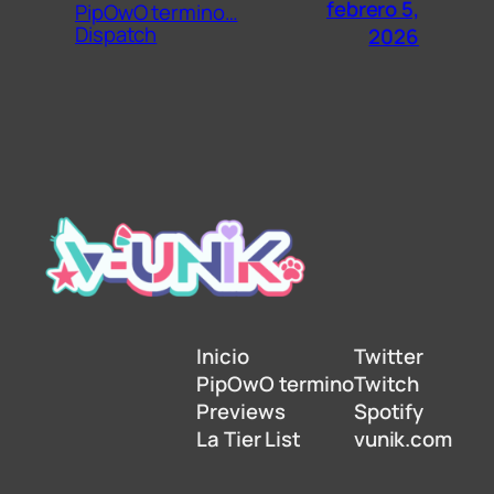
febrero 5,
PipOwO termino…
Dispatch
2026
Inicio
Twitter
PipOwO termino
Twitch
Previews
Spotify
La Tier List
vunik.com