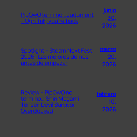
junio
PipOwO termino… Judgment
30,
– Ugh Tak, you’re back
2026
marzo
Spotlight – Steam Next Fest
20,
2026 | Las mejores demos
antes de empezar
2026
Review – PipOwO no
febrero
termino… Shin Megami
10,
Tensei: Devil Survivor
2026
Overclocked