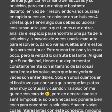
idea de jugar con el tamaño de las cosas y su
posición, pero con un enfoque bastante
distinto, en vez de ir resolviendo varios puzzles
en rapida sucesion, te colocan en un hub con 4
viñetas que tienen algo que debes solucionar
con la maqueta, por lo que tienes que entrar,
analizar el espacio para encontrar una parte de la
solución y la mayoría de veces usar la maqueta
para resolverlo, dando varias vueltas entre estos
dos para continuar. Esto suena tedioso y lo es un
poco, pero la verdad lo disfrute bastante. Al igual
que Superliminal, tienes que experimentar
constantemente con el tamaño de las cosas
para llegar a las soluciones que la mayoría de
veces son entendibles. Solo en unos cuantos en
el final tuve que abrir una guia porque las pistas
eran muy confusas y cuando vi la solucion me
quede con cara de
, pero en general nada se
sentía imposible, solo era necesario ponerle bien
coco para encontrar la solución. Y hacen varias
cosas interesantes con este concepto, ninguno